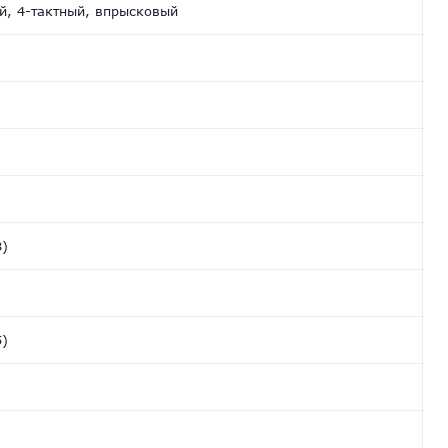
й, 4-тактный, впрысковый
8)
5)