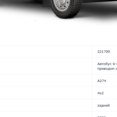
221700
Автобус 6-
приводом 
А274
4х2
задний