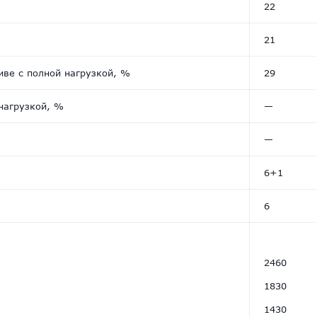
22
21
ве с полной нагрузкой, %
29
нагрузкой, %
—
—
6+1
6
—
2460
1830
1430