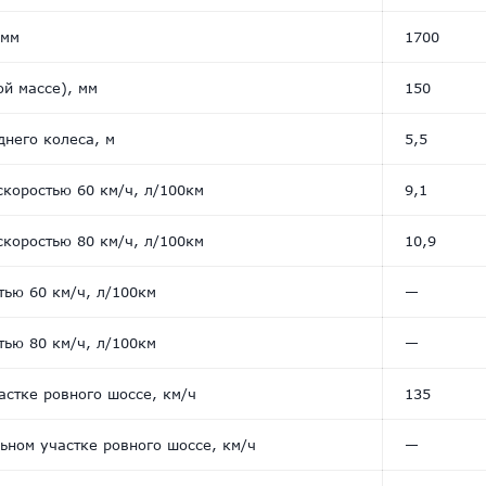
 мм
1700
ой массе), мм
150
него колеса, м
5,5
скоростью 60 км/ч, л/100км
9,1
скоростью 80 км/ч, л/100км
10,9
тью 60 км/ч, л/100км
—
тью 80 км/ч, л/100км
—
астке ровного шоссе, км/ч
135
ьном участке ровного шоссе, км/ч
—