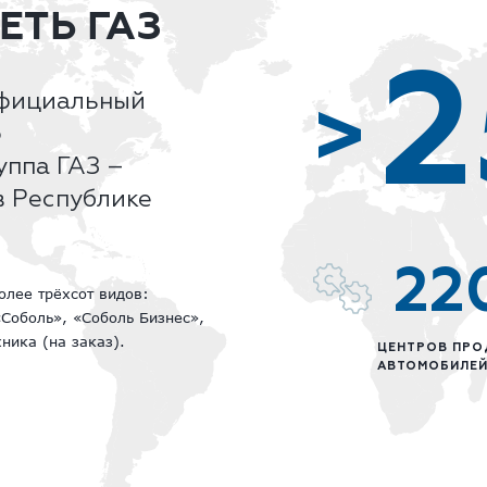
ТЬ ГАЗ
2
фициальный
>
о
уппа ГАЗ –
в Республике
22
олее трёхсот видов:
«Соболь», «Соболь Бизнес»,
ника (на заказ).
ЦЕНТРОВ ПР
АВТОМОБИЛЕЙ