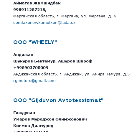
Айматов Жамшидбек
998911287218,
Ферганская область, г. Фергана, ул. Фергана, д. 6
domlaxonov.kamolxon@lada.uz
ООО "WHEELY"
Андижан
Шукуров Бектемур, Ашуров Шароф
+998903700009
Андижанская область, г. Андижан, ул. Амира Темура, д.5
rgmotors@gmail.com
ООО "Gijduvon Avtotexxizmat"
Гиждуван
Умаров Муроджон Олимжонович
Киемов Дилмурод
+998981777110