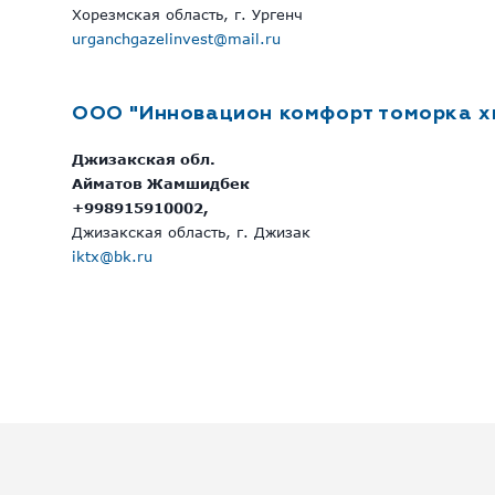
Хорезмская область, г. Ургенч
urganchgazelinvest@mail.ru
OOO "Инновацион комфорт томорка х
Джизакская обл.
Айматов Жамшидбек
+998915910002,
Джизакская область, г. Джизак
iktx@bk.ru