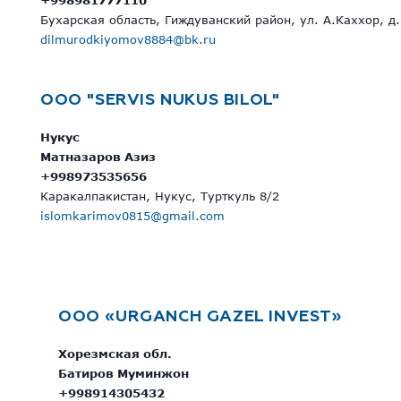
Бухарская область, Гиждуванский район, ул. А.Каххор, д.
dilmurodkiyomov8884@bk.ru
OOO "SERVIS NUKUS BILOL"
Нукус
Матназаров Азиз
+998973535656
Каракалпакистан, Нукус, Турткуль 8/2
islomkarimov0815@gmail.com
OOO «URGANCH GAZEL INVEST»
Хорезмская обл.
Батиров Муминжон
+998914305432