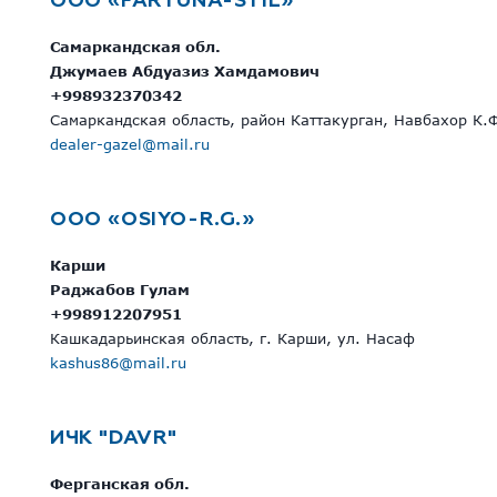
OOO «FARTUNA-STIL»
Самаркандская обл.
Джумаев Абдуазиз Хамдамович
+998932370342
Самаркандская область, район Каттакурган, Навбахор К.Ф
dealer-gazel@mail.ru
OOO «OSIYO-R.G.»
Карши
Раджабов Гулам
+998912207951
Кашкадарьинская область, г. Карши, ул. Насаф
kashus86@mail.ru
ИЧК "DAVR"
Ферганская обл.