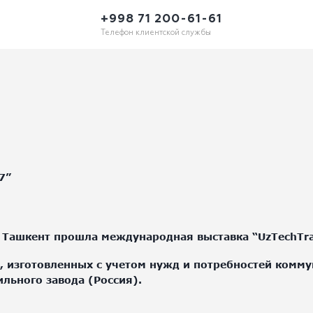
+998 71 200-61-61
Телефон клиентской службы
7”
г. Ташкент прошла международная выставка “UzTechTr
 изготовленных с учетом нужд и потребностей коммун
льного завода (Россия).