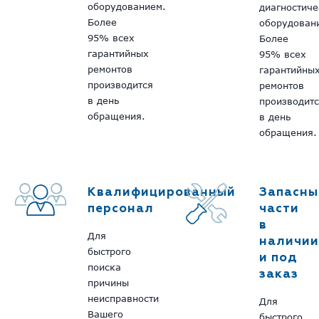
оборудованием.
диагностич
Более
оборудован
95% всех
Более
гарантийных
95% всех
ремонтов
гарантийны
производится
ремонтов
в день
производит
обращения.
в день
обращения.
Квалифицированный
Запасны
персонал
части
в
Для
наличии
быстрого
и под
поиска
заказ
причины
неисправности
Для
Вашего
быстрого