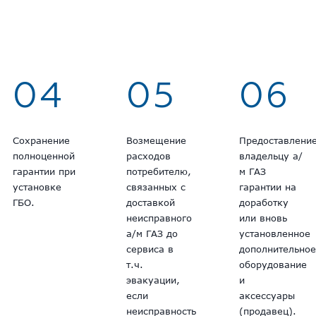
04
05
06
Сохранение
Возмещение
Предоставлени
полноценной
расходов
владельцу а/
гарантии при
потребителю,
м ГАЗ
установке
связанных с
гарантии на
ГБО.
доставкой
доработку
неисправного
или вновь
а/м ГАЗ до
установленное
сервиса в
дополнительно
т.ч.
оборудование
эвакуации,
и
если
аксессуары
неисправность
(продавец).