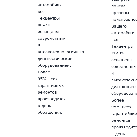
автомобиля
поиска
все
причины
Техцентры
неисправно
«ГАЗ»
Вашего
оснащены
автомобиля
современным
все
и
Техцентры
высокотехнологичным
«ГАЗ»
диагностическим
оснащены
оборудованием.
современны
Более
и
95% всех
высокотехн
гарантийных
диагностич
ремонтов
оборудован
производится
Более
в день
95% всех
обращения.
гарантийны
ремонтов
производит
в день